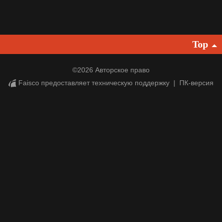
ภาษาไทย
français
Top
Italiano
Deutsch
©
2026 Авторское право
Faisco предоставляет техническую поддержку
|
ПК-версия