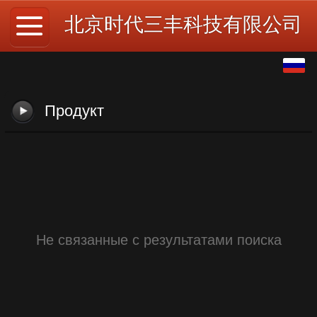
北京时代三丰科技有限公司
Pусский
中文
Продукт
English
繁体
日本語
한국어
Не связанные с результатами поиска
Español
ພາສາລາວ